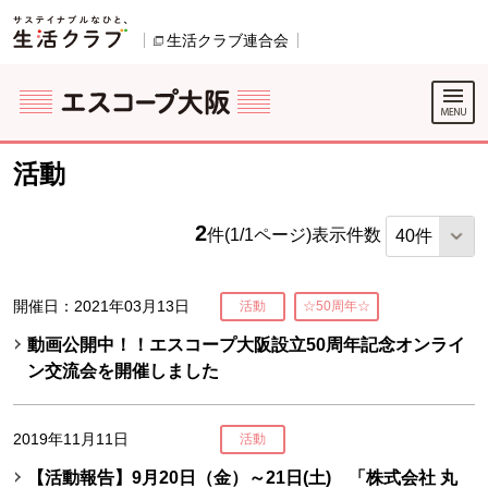
本文へジャンプする。
ページの先頭です。
生活クラブ連合会
別のウィンドウで開きます。
ここからサイト内共通メニューです。
サイト内共通メニューをスキップする
サイト内共通メニューここまで。
活動
2
件(1/1ページ)
表示件数
開催日：2021年03月13日
活動
☆50周年☆
動画公開中！！エスコープ大阪設立50周年記念オンライ
ン交流会を開催しました
2019年11月11日
活動
【活動報告】9月20日（金）～21日(土) 「株式会社 丸