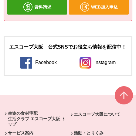
資料請求
WEB加入申込
エスコープ大阪 公式SNSでお役立ち情報を配信中！
Facebook
Instagram
別のウィンドウで開きます。
別のウィンドウ
本文ここまで。
ここから共通フッターメニューです。
生協の食材宅配
エスコープ大阪について
生活クラブ エスコープ大阪 ト
ップ
サービス案内
活動・とりくみ