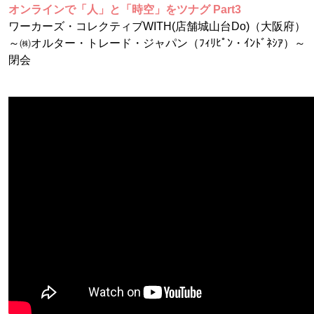
オンラインで「人」と「時空」をツナグ Part3
ワーカーズ・コレクティブWITH(店舗城山台Do)（大阪府）
～㈱オルター・トレード・ジャパン（ﾌｨﾘﾋﾟﾝ・ｲﾝﾄﾞﾈｼｱ）～
閉会