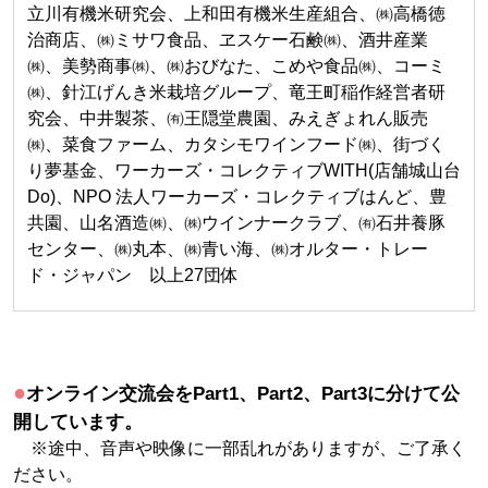
立川有機米研究会、上和田有機米生産組合、㈱高橋徳
治商店、㈱ミサワ食品、ヱスケー石鹸㈱、酒井産業
㈱、美勢商事㈱、㈱おびなた、こめや食品㈱、コーミ
㈱、針江げんき米栽培グループ、竜王町稲作経営者研
究会、中井製茶、㈲王隠堂農園、みえぎょれん販売
㈱、菜食ファーム、カタシモワインフード㈱、街づく
り夢基金、ワーカーズ・コレクティブWITH(店舗城山台
Do)、NPO 法人ワーカーズ・コレクティブはんど、豊
共園、山名酒造㈱、㈱ウインナークラブ、㈲石井養豚
センター、㈱丸本、㈱青い海、㈱オルター・トレー
ド・ジャパン 以上27団体
●
オンライン交流会をPart1、Part2、Part3に分けて公
開しています。
※途中、音声や映像に一部乱れがありますが、ご了承く
ださい。