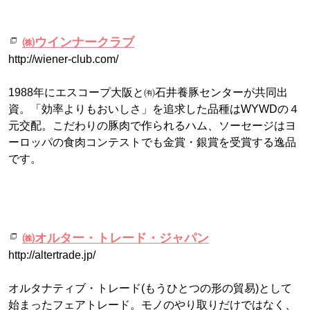
㈱ウインナークラブ
http://wiener-club.com/
1988年にエスコープ大阪と㈲石井養豚センターが共同出
資。「効率よりもおいしさ」を追求した品種はWYWDの４
元交配。こだわりの豚肉で作られるハム、ソーセージはヨ
ーロッパの食肉コンテストでも金賞・銀賞を受賞する逸品
です。
㈱オルター・トレード・ジャパン
http://altertrade.jp/
オルタナティブ・トレード(もうひとつの形の貿易)として
始まったフェアトレード。モノのやり取りだけではなく、