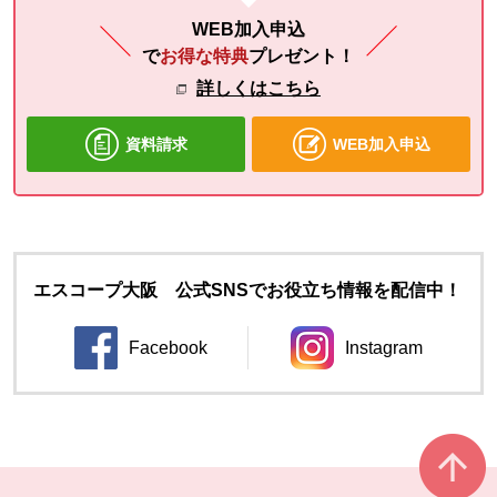
WEB加入申込
で
お得な特典
プレゼント！
詳しくはこちら
資料請求
WEB加入申込
エスコープ大阪 公式SNSでお役立ち情報を配信中！
Facebook
Instagram
別のウィンドウで開きます。
別のウィンドウ
本文ここまで。
ここから共通フッターメニューです。