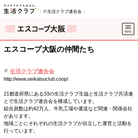
本文へジャンプする。
ページの先頭です。
生活クラブ連合会
別のウィンドウで開きます。
ここからサイト内共通メニューです。
サイト内共通メニューをスキップする
サイト内共通メニューここまで。
エスコープ大阪の仲間たち
生活クラブ連合会
http://www.seikatsuclub.coop/
21都道府県にある33の生活クラブ生協と生活クラブ共済連
とで生活クラブ連合会を構成しています。
組合員数は約42万人、牛乳工場や運送など関連・関係会社
があります。
地域ごとにそれぞれの生活クラブが自立した運営と活動を
行っています。