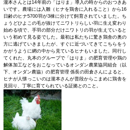
瀧本さんとは14年前の「はりま」導入の時からのおつきあ
いです。農場には入雛（ヒナを鶏舎に入れること）から16
日齢のヒナ5700羽が3棟に分けて飼育されていました。ち
ょうどひよこの毛が抜けてニワトリらしい羽に生え変わり
始める頃で、手羽の部分だけニワトリの羽が生えていると
いう初めて見る姿でした。最初は私たちに驚き鶏舎の奥の
方に逃げていきましたが、すぐに近づいてきてこちらをう
かがうように網の中から見ているヒナもいました。同行し
てくれた、丸本のグループで「はりま」の肥育管理や鶏の
解体加工などをおこなっているオンダン農業協同組合（以
下、オンダン農協）の肥育管理 係長の田倉さんによると、
ヒナが人懐っこいのは瀧本さんが普段からこまめに鶏舎を
見回り、丁寧に育てられている証拠とのこと。