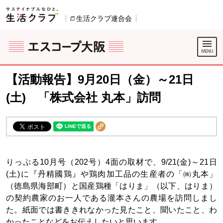
本文へジャンプする。
ページの先頭です。
生活クラブ連合会
別のウィンドウで開きます。
ここからサイト内共通メニューです。
サイト内共通メニューをスキップする
サイト内共通メニューここまで。
【活動報告】9月20日（金）～21日
(土) 「株式会社 丸本」訪問
りっぷる10月号（202号）4面の取材で、9/21(金)～21日
(土)に『丹精國鶏』や鶏肉加工品の生産者の「㈱丸本」
（徳島県海部町）と国産鶏種「はりま」（以下、はりま）
の契約農家のお一人である瀧本さんの農場を訪問しまし
た。紙面では書ききれなかった見たこと、聞いたこと、わ
かったことなどをお伝えしたいと思います。