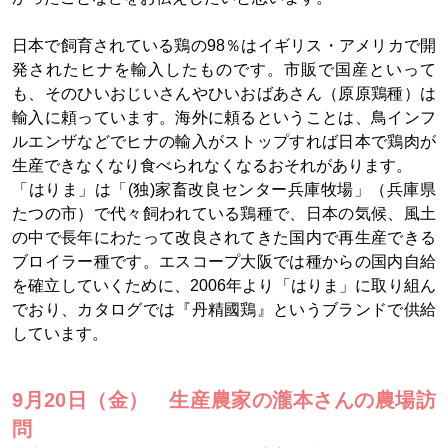
日本で飼育されている鶏の98％はイギリス・アメリカで開
発されたヒナを輸入したものです。市販で国産といって
も、そのひいおじいさんやひいおばあさん（原原鶏種）は
輸入に頼っています。海外に頼るということは、鳥インフ
ルエンザなどでヒナの輸入がストップすれば日本で鶏肉が
生産できなくなり食べられなくなるおそれがあります。
「はりま」は「(独)家畜改良センター兵庫牧場」（兵庫県
たつの市）で代々飼われている鶏種で、日本の気候、風土
の中で長年にわたって改良されてきた国内で再生産できる
ブロイラー種です。エスコープ大阪では種からの国内自給
を確立していくために、2006年より「はりま」に取り組ん
でおり、カタログでは『丹精國鶏』というブランドで供給
しています。
9月20日（金） 生産農家の瀧本さんの農場訪
問