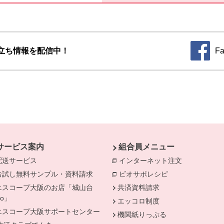
立ち情報を配信中！
Fa
別のウィ
サービス案内
組合員メニュー
配送サービス
インターネット注文
別のウィンド
お試し無料サンプル・資料請求
ビオサポレシピ
別のウィンドウで
エスコープ大阪のお店「城山台
共済資料請求
Do」
エッコロ制度
きます。
エスコープ大阪サポートセンター
機関紙りっぷる