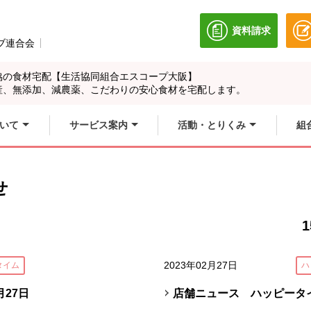
資料請求
別のウィンドウ
ブ連合会
別のウィンドウで開きます。
協の食材宅配【生活協同組合エスコープ大阪】
産、無添加、減農薬、こだわりの安心食材を宅配します。
いて
サービス案内
活動・とりくみ
組
せ
1
2023年02月27日
タイム
ハ
27日
店舗ニュース ハッピータイ