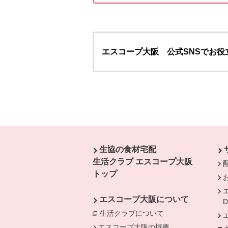
エスコープ大阪 公式SNSでお役
本文ここまで。
ここから共通フッターメニューです。
生協の食材宅配
生活クラブ エスコープ大阪
トップ
エスコープ大阪について
生活クラブについて
別のウィンドウで開
エスコープ大阪の概要