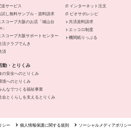
配送サービス
インターネット注文
別のウィンド
お試し無料サンプル・資料請求
ビオサポレシピ
別のウィンドウで
エスコープ大阪のお店「城山台
共済資料請求
Do」
エッコロ制度
きます。
エスコープ大阪サポートセンター
機関紙りっぷる
生活クラブでんき
別のウィンドウで開きます。
共済
別のウィンドウで開きます。
活動・とりくみ
食の安全へのとりくみ
別のウィンドウで開きます。
環境へのとりくみ
別のウィンドウで開きます。
みんなでつくる福祉事業
別のウィンドウで開きます。
社会とくらしを支えるとりくみ
別のウィンドウで開きます。
リシー
個人情報保護に関する規則
ソーシャルメディアポリシ