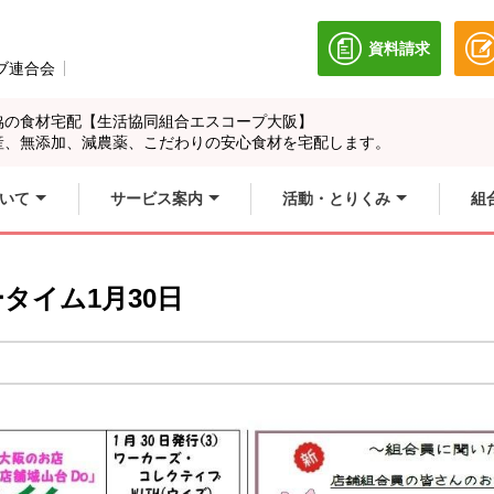
資料請求
別のウィンドウ
ブ連合会
別のウィンドウで開きます。
協の食材宅配【生活協同組合エスコープ大阪】
産、無添加、減農薬、こだわりの安心食材を宅配します。
いて
サービス案内
活動・とりくみ
組
タイム1月30日