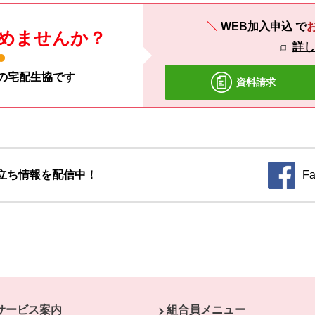
WEB加入申込
で
めませんか？
詳
材の宅配生協です
資料請求
立ち情報を配信中！
Fa
別のウィ
サービス案内
組合員メニュー