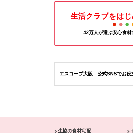
生活クラブをはじ
42万人が選ぶ安心食
エスコープ大阪 公式SNSでお役
本文ここまで。
ここから共通フッターメニューです。
生協の食材宅配