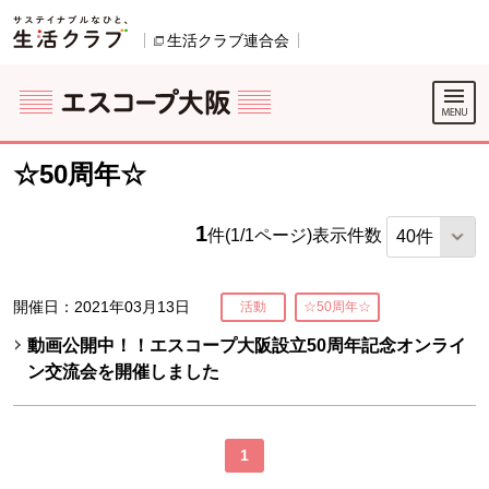
本文へジャンプする。
ページの先頭です。
生活クラブ連合会
別のウィンドウで開きます。
ここからサイト内共通メニューです。
サイト内共通メニューをスキップする
サイト内共通メニューここまで。
☆50周年☆
1
件(1/1ページ)
表示件数
開催日：2021年03月13日
活動
☆50周年☆
動画公開中！！エスコープ大阪設立50周年記念オンライ
ン交流会を開催しました
1