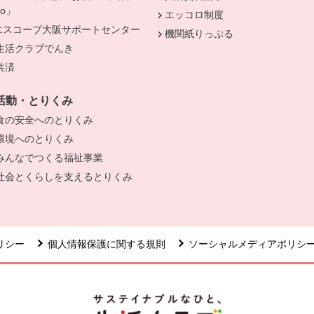
Do」
エッコロ制度
きます。
エスコープ大阪サポートセンター
機関紙りっぷる
生活クラブでんき
別のウィンドウで開きます。
共済
別のウィンドウで開きます。
活動・とりくみ
食の安全へのとりくみ
別のウィンドウで開きます。
環境へのとりくみ
別のウィンドウで開きます。
みんなでつくる福祉事業
別のウィンドウで開きます。
社会とくらしを支えるとりくみ
別のウィンドウで開きます。
リシー
個人情報保護に関する規則
ソーシャルメディアポリシ