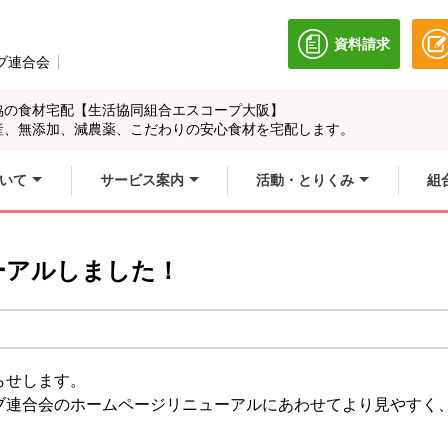
資料請求
別のウィンドウ
ブ連合会
別のウィンドウで開きます。
協の食材宅配【生活協同組合エスコープ大阪】
産、無添加、減農薬、こだわりの安心食材を宅配します。
いて
サービス案内
活動・とりくみ
組
ーアルしました！
らせします。
ブ連合会のホームページリニューアルにあわせてより見やすく