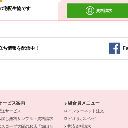
材の宅配生協です
資料請求
立ち情報を配信中！
Fa
別のウィ
サービス案内
組合員メニュー
配送サービス
インターネット注文
別のウィンド
お試し無料サンプル・資料請求
ビオサポレシピ
別のウィンドウで
エスコープ大阪のお店「城山台
共済資料請求