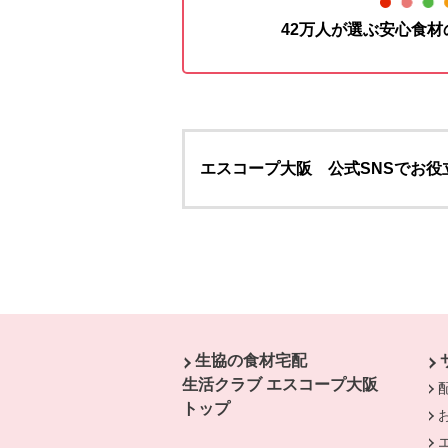
42万人が選ぶ安心食
エスコープ大阪 公式SNSでお役
本文ここまで。
ここから共通フッターメニューです。
生協の食材宅配
生活クラブ エスコープ大阪
トップ