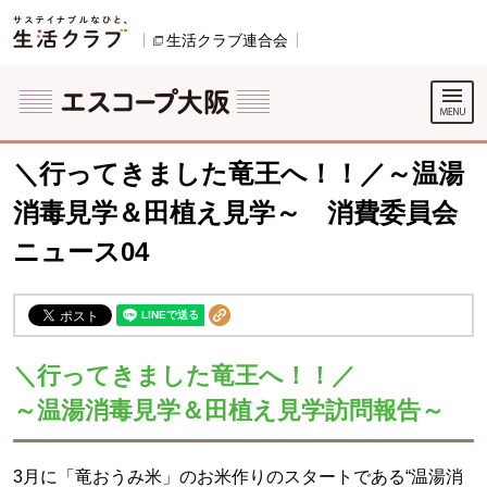
本文へジャンプする。
ページの先頭です。
生活クラブ連合会
別のウィンドウで開きます。
ここからサイト内共通メニューです。
サイト内共通メニューをスキップする
サイト内共通メニューここまで。
＼行ってきました竜王へ！！／～温湯
消毒見学＆田植え見学～ 消費委員会
ニュース04
＼行ってきました竜王へ！！／
～温湯消毒見学＆田植え見学訪問報告～
3月に「竜おうみ米」のお米作りのスタートである“温湯消