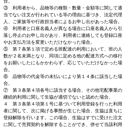
合。
③ 利用者から、品物等の種類・数量・金額等に関して適
当でない注文が行われている等の理由に基づき、法定代理
人、ご家族等や行政担当者によるお申し出があった場合。
④ 利用者と口座名義人が異なる場合に口座名義人から引
落し停止のお申し出があり、利用者に連絡しても登録口座
やお支払方法を変更いただけなかった場合。
⑤ 第７条第１項で定める班配達の利用において、班の人
数が２名未満となり、同項に定める他の配達方式への移行
をお願いしたにもかかわらず、応じていただけなかった場
合。
⑥ 品物等の代金等の未払いにより第１４条に該当した場
合。
⑦ 第３条第４項各号に該当する場合、その他宅配事業の
継続的利用に関して生協が適切でないと認めた場合。
４ 第３条第４項第１号に基づいて利用登録を行った利用
者に関して、次に掲げる事態が生じた場合、生協は直ちに
登録解除を行います。この場合、生協はすでに受けた注文
に関して売買契約を解除することができ、併せて当該利用