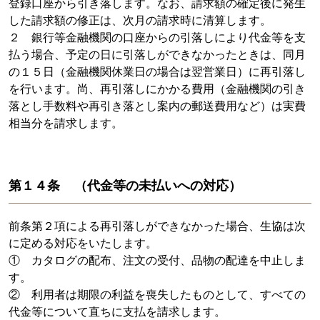
登録口座から引き落します。なお、請求額の確定後に発生
した請求額の修正は、次月の請求時に清算します。
２ 銀行等金融機関の口座からの引落しにより代金等を支
払う場合、予定の日に引落しができなかったときは、同月
の１５日（金融機関休業日の場合は翌営業日）に再引落し
を行います。尚、再引落しにかかる費用（金融機関の引き
落とし手数料や再引き落とし案内の郵送費用など）は実費
相当分を請求します。
第１４条 （代金等の未払いへの対応）
前条第２項による再引落しができなかった場合、生協は次
に定める対応をいたします。
① カタログの配布、注文の受付、品物の配達を中止しま
す。
② 利用者は期限の利益を喪失したものとして、すべての
代金等について直ちに支払を請求します。