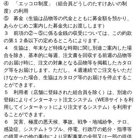
④ 「エッコロ制度」（組合員どうしのたすけあいの制
度）の利用
⑤ 募金（生協は品物等の代金とともに募金額を預かり、
あらかじめご案内した募金先にお渡しします）
３ 前項の②～⑤に係る金銭の収受については、この約款
の第１２条以下の定めるところによります。
４ 生協は、年末など特殊な時期に関し別途ご案内した場
合を除き、基本的に毎週、注文書を回収する前週の品物等
のお届け時に、注文の対象となる品物等を掲載したカタロ
グ等をお届けします。ただし、４週連続でご注文をいただ
けなかった場合、生協はカタログ等のお届けを停止するこ
とができます。
５ 利用者（店舗に登録された組合員を除く）は、別途の
登録によりインターネット注文システム（WEBサイトを利
用してインターネットにより注文するシステム）を利用す
ることができます。
６ 災害、極度の悪天候、事故、戦争・地域紛争、テロ、
感染症、システムトラブル、停電、行政庁の処分・指導等
の措置その他の事由により宅配事業の全部又は一部の提供