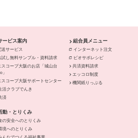
サービス案内
組合員メニュー
配送サービス
インターネット注文
別のウィンド
お試し無料サンプル・資料請求
ビオサポレシピ
別のウィンドウで
エスコープ大阪のお店「城山台
共済資料請求
Do」
エッコロ制度
きます。
エスコープ大阪サポートセンター
機関紙りっぷる
生活クラブでんき
別のウィンドウで開きます。
共済
別のウィンドウで開きます。
活動・とりくみ
食の安全へのとりくみ
別のウィンドウで開きます。
環境へのとりくみ
別のウィンドウで開きます。
みんなでつくる福祉事業
別のウィンドウで開きます。