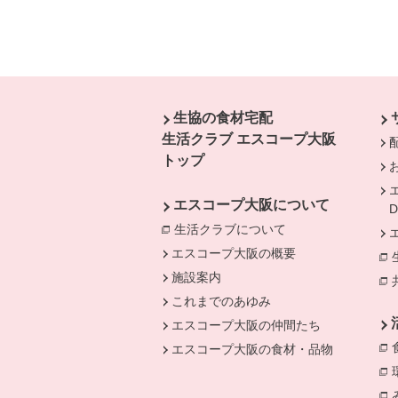
本文ここまで。
ここから共通フッターメニューです。
生協の食材宅配
生活クラブ エスコープ大阪
トップ
エスコープ大阪について
生活クラブについて
別のウィンドウで開
エスコープ大阪の概要
施設案内
これまでのあゆみ
エスコープ大阪の仲間たち
エスコープ大阪の食材・品物