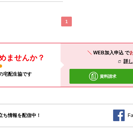
1
WEB加入申込
で
めませんか？
詳
材の宅配生協です
資料請求
立ち情報を配信中！
Fa
別のウィ