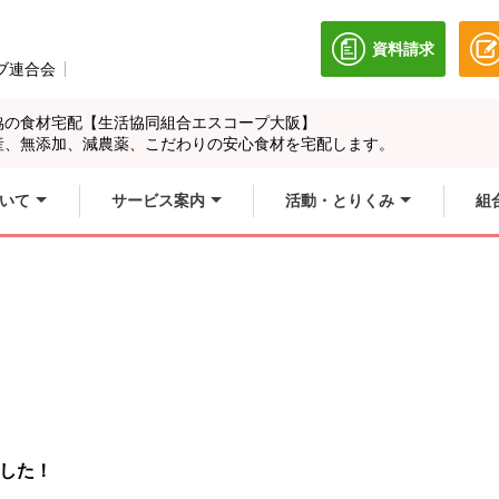
資料請求
別のウィンドウ
ブ連合会
別のウィンドウで開きます。
協の食材宅配【生活協同組合エスコープ大阪】
産、無添加、減農薬、こだわりの安心食材を宅配します。
いて
サービス案内
活動・とりくみ
組
した！